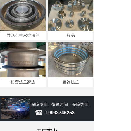
异形不带水线法兰
样品
松套法兰翻边
容器法兰
保障质量、保障时间、保障数量。
19933746258